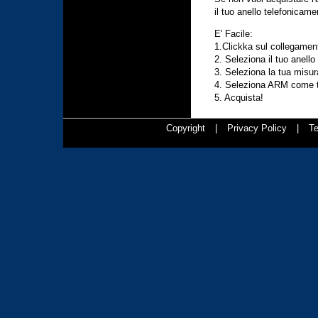
il tuo anello telefonica
E' Facile:
1.Clickka sul collegamen
2. Seleziona il tuo anello
3. Seleziona la tua misur
4. Seleziona ARM come t
5. Acquista!
Copyright
|
Privacy Policy
|
Te