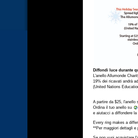
Diffondi luce durante q
L'anello Allumonde Charit
19% dei ricavati andrà ad
(United Nations Education
A partire da $25, l'anello 
Ordina il tuo anello su
e aiutacci a diffondere la
Every ring makes a diffe
**Per maggiori dettagli e 
Se non vuoi acquistare l'a