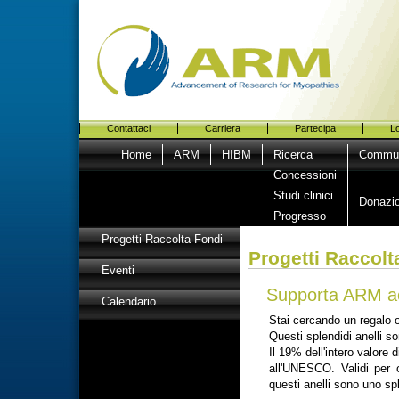
Contattaci
Carriera
Partecipa
Lo
Home
ARM
HIBM
Ricerca
Commun
Concessioni
Studi clinici
Donazio
Progresso
Progetti Raccolta Fondi
Progetti Raccolt
Eventi
Supporta ARM ac
Calendario
Stai cercando un regalo o
Questi splendidi anelli so
Il 19% dell'intero valore
all'UNESCO. Validi per 
questi anelli sono uno spl