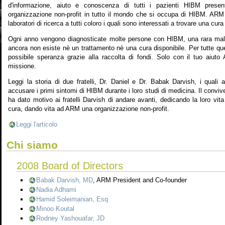
d'informazione, aiuto e conoscenza di tutti i pazienti HIBM prese
organizzazione non-profit in tutto il mondo che si occupa di HIBM. ARM o
laboratori di ricerca a tutti coloro i quali sono interessati a trovare una cur
Ogni anno vengono diagnosticate molte persone con HIBM, una rara mala
ancora non esiste nè un trattamento nè una cura disponibile. Per tutte q
possibile speranza grazie alla raccolta di fondi. Solo con il tuo aiut
missione.
Leggi la storia di due fratelli, Dr. Daniel e Dr. Babak Darvish, i quali
accusare i primi sintomi di HIBM durante i loro studi di medicina. Il convive
ha dato motivo ai fratelli Darvish di andare avanti, dedicando la loro vita
cura, dando vita ad ARM una organizzazione non-profit.
Leggi l'articolo
Chi siamo
2008 Board of Directors
Babak Darvish, MD
, ARM President and Co-founder
Nadia Adhami
Hamid Soleimanian, Esq
Minoo Koutal
Rodney Yashouafar, JD