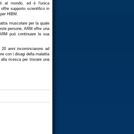
nti al mondo, ed è l'unica
ffre supporto scientifico in
a per HIBM.
ttia muscolare per la quale
ueste persone, ARM offre una
o ARM può continuare la sua
 a 20 anni incominciarono ad
re con i disagi della malattia
 alla ricesca per trovare una