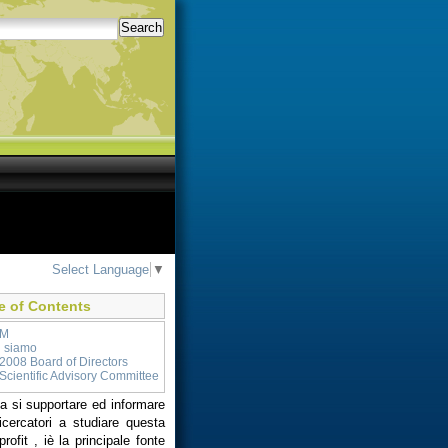
Search
Select Language
▼
e of Contents
RM
i siamo
2008 Board of Directors
Scientific Advisory Committee
a si supportare ed informare
ricercatori a studiare questa
fit , iè la principale fonte