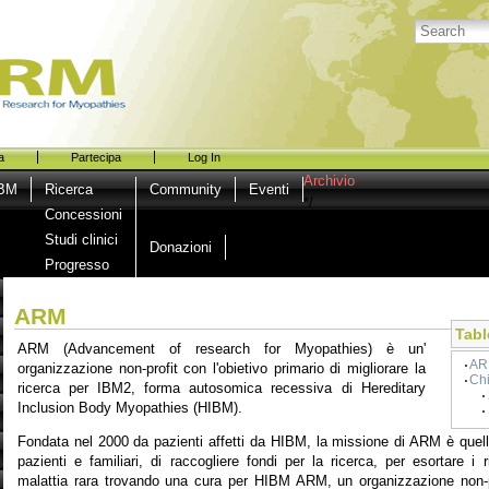
a
Partecipa
Log In
Archivio
BM
Ricerca
Community
Eventi
*/
Concessioni
Studi clinici
Donazioni
Progresso
ARM
Tabl
ARM (Advancement of research for Myopathies) è un'
A
organizzazione non-profit con l'obietivo primario di migliorare la
Ch
ricerca per IBM2, forma autosomica recessiva di Hereditary
Inclusion Body Myopathies (HIBM).
Fondata nel 2000 da pazienti affetti da HIBM, la missione di ARM è quell
pazienti e familiari, di raccogliere fondi per la ricerca, per esortare i 
malattia rara trovando una cura per HIBM ARM, un organizzazione non-pro